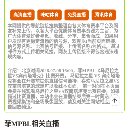
高清直播
咪咕体育
免费直播
腾讯体育
本网提供的导航链接搜集整理自各大体育赛事平台及网
友补充上传，以各大平台优质体育赛事资源为主旨，为
广大体育爱好者寻觅、收藏、分享、集合而成，如果用
户发现有更稳定流畅的信号源，欢迎以(当前页面链接、
信号源名称、比赛信号链接、上传者名称)为格式，通过
邮件方式上传相关链接，网友上传链接不得包含违法违
规内容。
介绍：北京时间2026-07-08 16:00，菲MPBL《马尼拉之
星VS宾南塔塔克》比赛开赛， 马尼拉之星 VS 宾南塔塔
克将会在开赛前提供直播信号链接，喜欢马尼拉之星VS
宾南塔塔克的球迷可以收藏本页面， 第一时间在本页面
免费在线观看马尼拉之星VS宾南塔塔克比赛直播。如果
错过比赛直播，本站也会在直播结束后第一时间送上比
赛视频集锦和全场录像回放，请及时关注网站相应的录
像回放频道。
菲MPBL相关直播