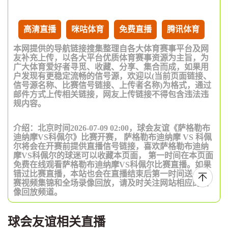
高清直播
咪咕体育
免费直播
腾讯体育
本网提供的导航链接搜集整理自各大体育赛事平台及网
友补充上传，以各大平台优质体育赛事资源为主旨，为
广大体育爱好者寻觅、收藏、分享、集合而成，如果用
户发现有更稳定流畅的信号源，欢迎以(当前页面链接、
信号源名称、比赛信号链接、上传者名称)为格式，通过
邮件方式上传相关链接，网友上传链接不得包含违法违
规内容。
介绍：北京时间2026-07-09 02:00，球会友谊《萨格勒布
迪纳摩VS科佩尔》比赛开赛， 萨格勒布迪纳摩 VS 科佩
尔将会在开赛前提供直播信号链接，喜欢萨格勒布迪纳
摩VS科佩尔的球迷可以收藏本页面， 第一时间在本页面
免费在线观看萨格勒布迪纳摩VS科佩尔比赛直播。如果
错过比赛直播，本站也会在直播结束后第一时间送上比
赛视频集锦和全场录像回放，请及时关注网站相应的录
像回放频道。
球会友谊相关直播