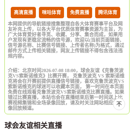
高清直播
咪咕体育
免费直播
腾讯体育
本网提供的导航链接搜集整理自各大体育赛事平台及网
友补充上传，以各大平台优质体育赛事资源为主旨，为
广大体育爱好者寻觅、收藏、分享、集合而成，如果用
户发现有更稳定流畅的信号源，欢迎以(当前页面链接、
信号源名称、比赛信号链接、上传者名称)为格式，通过
邮件方式上传相关链接，网友上传链接不得包含违法违
规内容。
介绍：北京时间2026-07-08 18:00，球会友谊《克鲁茨波
克VS索斯诺维克》比赛开赛， 克鲁茨波克 VS 索斯诺维
克将会在开赛前提供直播信号链接，喜欢克鲁茨波克VS
索斯诺维克的球迷可以收藏本页面， 第一时间在本页面
免费在线观看克鲁茨波克VS索斯诺维克比赛直播。如果
错过比赛直播，本站也会在直播结束后第一时间送上比
赛视频集锦和全场录像回放，请及时关注网站相应的录
像回放频道。
球会友谊相关直播