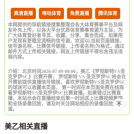
高清直播
咪咕体育
免费直播
腾讯体育
本网提供的导航链接搜集整理自各大体育赛事平台及网
友补充上传，以各大平台优质体育赛事资源为主旨，为
广大体育爱好者寻觅、收藏、分享、集合而成，如果用
户发现有更稳定流畅的信号源，欢迎以(当前页面链接、
信号源名称、比赛信号链接、上传者名称)为格式，通过
邮件方式上传相关链接，网友上传链接不得包含违法违
规内容。
介绍：北京时间2026-07-09 08:00，美乙《罗彻斯特VS圣
克罗伊SC》比赛开赛， 罗彻斯特 VS 圣克罗伊SC将会在
开赛前提供直播信号链接，喜欢罗彻斯特VS圣克罗伊SC
的球迷可以收藏本页面， 第一时间在本页面免费在线观
看罗彻斯特VS圣克罗伊SC比赛直播。如果错过比赛直
播，本站也会在直播结束后第一时间送上比赛视频集锦
和全场录像回放，请及时关注网站相应的录像回放频
道。
美乙相关直播