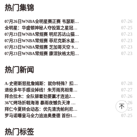
热门集锦
07-26
07月26日WNBA全明星赛正赛 韦瑟斯庞队129-122库珀队 全场集锦
07-25
全明星：华盛顿神秘人夺投篮之星冠军！福德夺得三分大赛冠军！
07-23
07月23日WNBA常规赛 明尼苏达山猫 86 - 76 西雅图风暴 集锦
07-23
07月23日WNBA常规赛 菲尼克斯水星 86 - 82 洛杉矶火花 集锦
07-23
07月23日WNBA常规赛 芝加哥天空 94 - 95 纽约自由人 集锦
07-23
07月23日WNBA常规赛 康涅狄格太阳 88 - 123 印第安纳狂热 集锦
热门新闻
07-28
A-史密斯怒批詹姆斯：就你特殊？扣篮大赛都不参加，带坏一帮球星！
07-27
退役多年手感没掉线！朱芳雨亮相青锦赛 三分、中场logo投全中
07-26
拜合拉木：全队铆着劲要赢才连追2球，再给点时间蓉城能逆转
07-26
36℃烤场折戟海港 暴雨夜憾负天津 申花七月收2胜2负
07-25
拜仁今夏转会动态：优先清洗帕利尼亚等冗员，最多仅补一名新援
07-25
罗马诺曝皇马全力追迪奥曼德 首份1亿欧报价遭莱比锡拒绝
热门标签