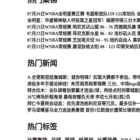
07月26日WNBA全明星赛正赛 韦瑟斯庞队129-122库珀队
全明星：华盛顿神秘人夺投篮之星冠军！福德夺得三分大
07月23日WNBA常规赛 明尼苏达山猫 86 - 76 西雅图风暴 
07月23日WNBA常规赛 菲尼克斯水星 86 - 82 洛杉矶火花 
07月23日WNBA常规赛 芝加哥天空 94 - 95 纽约自由人 集
07月23日WNBA常规赛 康涅狄格太阳 88 - 123 印第安纳狂
热门新闻
A-史密斯怒批詹姆斯：就你特殊？扣篮大赛都不参加，带
退役多年手感没掉线！朱芳雨亮相青锦赛 三分、中场logo
拜合拉木：全队铆着劲要赢才连追2球，再给点时间蓉城能
36℃烤场折戟海港 暴雨夜憾负天津 申花七月收2胜2负
拜仁今夏转会动态：优先清洗帕利尼亚等冗员，最多仅补
罗马诺曝皇马全力追迪奥曼德 首份1亿欧报价遭莱比锡拒绝
热门标签